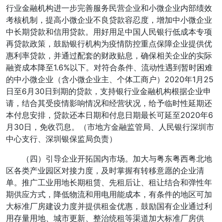
行业金融机构进一步完善服务民营企业和小微企业内部绩效
考核机制，提高小微企业不良贷款容忍度，增加中小微企业
中长期贷款和信用贷款。用好用足中国人民银行低成本专项
再贷款政策，鼓励银行机构为疫情防控重点保障企业提供优
惠利率贷款，并通过配套的财政贴息，确保相关企业的实际
融资成本降至1.6%以下。对符合条件、流动性遇到暂时困难
的中小微企业（含小微企业主、个体工商户）2020年1月25
日至6月30日到期的贷款，支持银行业金融机构根据企业申
请，结合其受疫情影响情况和经营状况，给予临时性延期还
本付息安排，贷款还本日期和付息日期最长可延至2020年6
月30日，免收罚息。（市地方金融监管局、人民银行深圳市
中心支行、深圳银保监局负责）
（四）引导企业开拓国内市场。加大与粤东粤西粤北地
区各类产业园区对接力度，及时掌握有转移意愿的企业清
单。推广工业用地长期租赁、先租后让、租让结合和弹性年
期供应方式，降低物流和用电用能成本，有条件的地区可加
大标准厂房建设力度并提供租金优惠，鼓励国有企业通过利
用存量用地、城市更新、整治统租等渠道加大标准厂房供