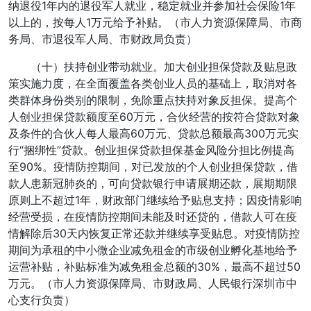
纳退役1年内的退役军人就业，稳定就业并参加社会保险1年
以上的，按每人1万元给予补贴。（市人力资源保障局、市商
务局、市退役军人局、市财政局负责）
（十）扶持创业带动就业。加大创业担保贷款及贴息政
策实施力度，在全面覆盖各类创业人员的基础上，取消对各
类群体身份类别的限制，免除重点扶持对象反担保。提高个
人创业担保贷款额度至60万元，合伙经营的按符合贷款对象
及条件的合伙人每人最高60万元、贷款总额最高300万元实
行“捆绑性”贷款。创业担保贷款担保基金风险分担比例提高
至90%。疫情防控期间，对已发放的个人创业担保贷款，借
款人患新冠肺炎的，可向贷款银行申请展期还款，展期期限
原则上不超过1年，财政部门继续给予贴息支持；因疫情影响
经营受损，在疫情防控期间未能及时还贷的，借款人可在疫
情解除后30天内恢复正常还款并继续享受贴息。对疫情防控
期间为承租的中小微企业减免租金的市级创业孵化基地给予
运营补贴，补贴标准为减免租金总额的30%，最高不超过50
万元。（市人力资源保障局、市财政局、人民银行深圳市中
心支行负责）