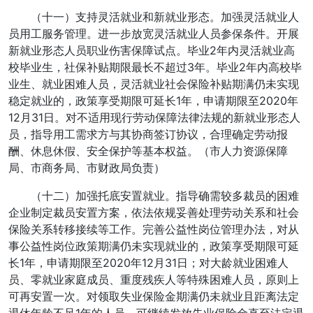
（十一）支持灵活就业和新就业形态。加强灵活就业人
员用工服务管理。进一步放宽灵活就业人员参保条件。开展
新就业形态人员职业伤害保障试点。毕业2年内灵活就业高
校毕业生，社保补贴期限最长不超过3年。毕业2年内高校毕
业生、就业困难人员，灵活就业社会保险补贴期满仍未实现
稳定就业的，政策享受期限可延长1年，申请期限至2020年
12月31日。对不适用现行劳动保障法律法规的新就业形态人
员，指导用工需求方与其协商签订协议，合理确定劳动报
酬、休息休假、安全保护等基本权益。（市人力资源保障
局、市商务局、市财政局负责）
（十二）加强托底安置就业。指导确需较多裁员的困难
企业制定裁员安置方案，依法依规妥善处理劳动关系和社会
保险关系转移接续等工作。完善公益性岗位管理办法，对从
事公益性岗位政策期满仍未实现就业的，政策享受期限可延
长1年，申请期限至2020年12月31日；对大龄就业困难人
员、零就业家庭成员、重度残疾人等特殊困难人员，原则上
可再安置一次。对领取失业保险金期满仍未就业且距离法定