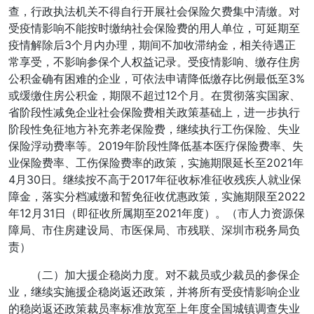
查，行政执法机关不得自行开展社会保险欠费集中清缴。对
受疫情影响不能按时缴纳社会保险费的用人单位，可延期至
疫情解除后3个月内办理，期间不加收滞纳金，相关待遇正
常享受，不影响参保个人权益记录。受疫情影响、缴存住房
公积金确有困难的企业，可依法申请降低缴存比例最低至3%
或缓缴住房公积金，期限不超过12个月。在贯彻落实国家、
省阶段性减免企业社会保险费相关政策基础上，进一步执行
阶段性免征地方补充养老保险费，继续执行工伤保险、失业
保险浮动费率等。2019年阶段性降低基本医疗保险费率、失
业保险费率、工伤保险费率的政策，实施期限延长至2021年
4月30日。继续按不高于2017年征收标准征收残疾人就业保
障金，落实分档减缴和暂免征收优惠政策，实施期限至2022
年12月31日（即征收所属期至2021年度）。（市人力资源保
障局、市住房建设局、市医保局、市残联、深圳市税务局负
责）
（二）加大援企稳岗力度。对不裁员或少裁员的参保企
业，继续实施援企稳岗返还政策，并将所有受疫情影响企业
的稳岗返还政策裁员率标准放宽至上年度全国城镇调查失业