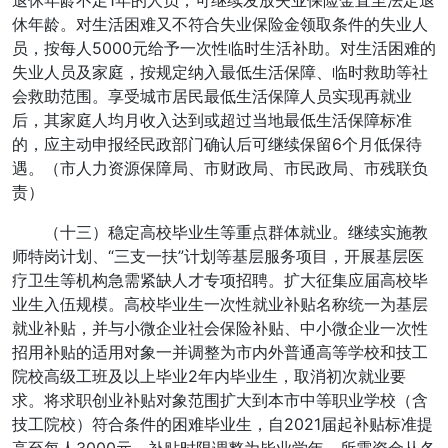
退休年龄不足1年的人员，可继续发放失业保险金直至法定退
休年龄。对生活困难又不符合失业保险金领取条件的失业人
员，按每人5000元给予一次性临时生活补助。对生活困难的
失业人员及家庭，按规定纳入最低生活保障、临时救助等社
会救助范围。享受城市居民最低生活保障人员实现再就业
后，其家庭人均月收入达到或超过当地最低生活保障标准
的，应主动申报经民政部门确认后可继续保留6个月低保待
遇。（市人力资源保障局、市财政局、市民政局、市残联负
责）
（十三）稳定高校毕业生等重点群体就业。继续实施教
师特岗计划、“三支一扶”计划等基层服务项目，开展基层医
疗卫生等机构急需紧缺人才专项招聘。扩大征集应届高校毕
业生入伍规模。高校毕业生一次性就业补贴名称统一为基层
就业补贴，并与小微企业社会保险补贴、中小微企业一次性
招用补贴的适用对象一并调整为市内外普通高等学校和技工
院校高级工班及以上毕业2年内毕业生，取消初次就业要
求。将求职创业补贴对象范围扩大到本市中等职业学校（含
技工院校）符合条件的困难毕业生，自2021届起补贴标准提