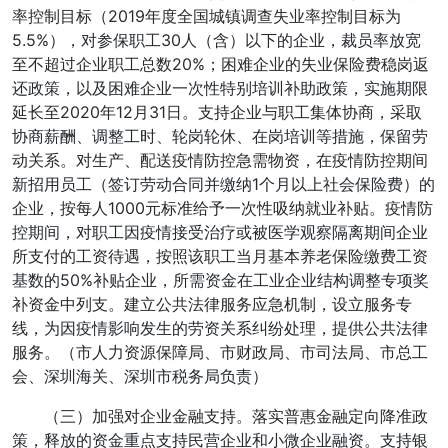
率控制目标（2019年度全国城镇调查失业率控制目标为
5.5%），对参保职工30人（含）以下的企业，裁员率放宽
至不超过企业职工总数20%；困难企业的失业保险费稳岗返
还政策，以及困难企业一次性特别培训补助政策，实施期限
延长至2020年12月31日。支持企业与职工集体协商，采取
协商薪酬、调整工时、轮岗轮休、在岗培训等措施，保留劳
动关系。对生产、配送疫情防控急需物资，在疫情防控期间
新招用员工（签订劳动合同并缴纳1个月以上社会保险费）的
企业，按每人1000元标准给予一次性吸纳就业补贴。疫情防
控期间，对职工因疫情接受治疗或被医学观察隔离期间企业
所支付的工资待遇，按照该职工当月基本养老保险缴费工资
基数的50%补贴企业，所需资金在工业企业结构调整专项奖
补资金中列支。建立公共法律服务应急机制，设立服务专
线，为因疫情影响发生的劳资关系纠纷处理，提供公共法律
服务。（市人力资源保障局、市财政局、市司法局、市总工
会、深圳海关、深圳市税务局负责）
（三）加强对企业金融支持。落实普惠金融定向降准政
策，释放的资金重点支持民营企业和小微企业融资。支持银