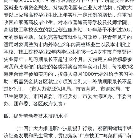
高至每人3000元，补贴时限调整为毕业学年，所需资金从各
区就业专项资金列支。持续优化国有企业人才结构，招收大
专以上应届高校毕业生比上年实现一定比例的增长，注重招
收困难家庭高校毕业生。对本市普通高等学校及技师学院、
高级技工学校设立的就业创业服务站，每年给予不超过20万
元的事后补助。优化完善我市就业见习政策，将青年见习的
适用对象调整为市内外毕业2年内高校毕业生以及本市职业
学校、技工院校毕业2年内毕业生和16—24岁本市户籍登记
失业青年，见习期最长不超过12个月。支持用人单位积极参
与我市政府部门组织的各类港澳台青年实习计划，每接收1名
港澳台青年参加实习的，按每人每月1000元标准给予实习补
助，所需资金从各区就业专项资金列支，补助期限最长不超
过6个月。（市人力资源保障局、市教育局、市财政局、市
卫生健康委、市国资委、市征兵办、市委大湾区办、市委台
办、团市委、各区政府负责）
四、提升劳动者技术技能水平
（十四）大力推进职业技能提升行动。紧密围绕我市经
济社会发展和民生需求，贯彻落实“广东技工”“粤菜师傅”“南