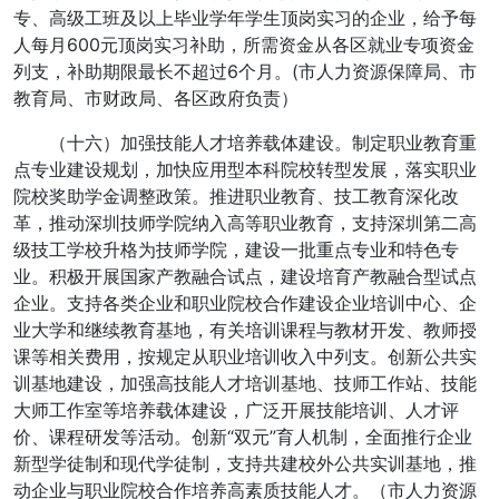
专、高级工班及以上毕业学年学生顶岗实习的企业，给予每
人每月600元顶岗实习补助，所需资金从各区就业专项资金
列支，补助期限最长不超过6个月。(市人力资源保障局、市
教育局、市财政局、各区政府负责）
（十六）加强技能人才培养载体建设。制定职业教育重
点专业建设规划，加快应用型本科院校转型发展，落实职业
院校奖助学金调整政策。推进职业教育、技工教育深化改
革，推动深圳技师学院纳入高等职业教育，支持深圳第二高
级技工学校升格为技师学院，建设一批重点专业和特色专
业。积极开展国家产教融合试点，建设培育产教融合型试点
企业。支持各类企业和职业院校合作建设企业培训中心、企
业大学和继续教育基地，有关培训课程与教材开发、教师授
课等相关费用，按规定从职业培训收入中列支。创新公共实
训基地建设，加强高技能人才培训基地、技师工作站、技能
大师工作室等培养载体建设，广泛开展技能培训、人才评
价、课程研发等活动。创新“双元”育人机制，全面推行企业
新型学徒制和现代学徒制，支持共建校外公共实训基地，推
动企业与职业院校合作培养高素质技能人才。（市人力资源